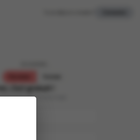
Tu as déjà un compte ?
Connexion
Je souhaite ...
Parrainer
Postuler
oi, c’est gratuit !
s personnes de ton entourage