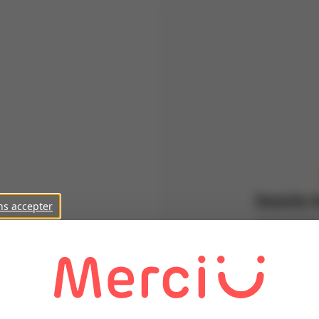
Inscris-t
ns accepter
Parraine de
Prénom
Nom