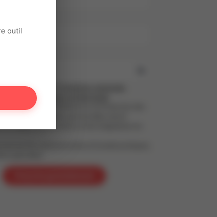
il
e outil
se
ant, tu acceptes nos
Conditions générales
et notre
Politique de confidentialité
,
t au Règlement Général sur la Protection des
PD). Tes informations personnelles seront
s le respect de tes droits et de la législation en
 recevoir les communications (Conseils pratiques,
fres spéciales)
S'inscrire gratuitement