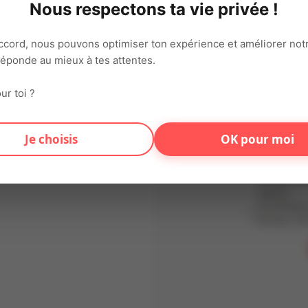
Nous respectons ta vie privée !
Adresse ema
ccord, nous pouvons optimiser ton expérience et améliorer notr
 réponde au mieux à tes attentes.
Mot de pas
ur toi ?
En t'inscriv
Je choisis
OK pour moi
d'utilisation
conformémen
Données (RG
traitées dan
vigueur.
Je souhaite
Articles, Of