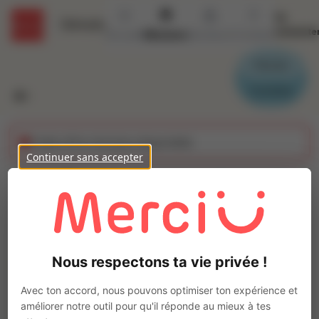
Se
Détails
connecte
Accueil
Missions
Secteurs
Contact
Parrain
Candidat
Cette offre n'est plus disponible
Continuer sans accepter
Cariste 3 agent de quai
(H/F)
Ajo
INTERACTION BRON
Nous respectons ta vie privée !
Intérim
Autre
Avec ton accord, nous pouvons optimiser ton expérience et
Vénissieux
(
69200
)
améliorer notre outil pour qu'il réponde au mieux à tes
1 à 2 ans