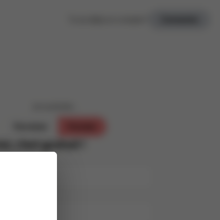
Tu as déjà un compte ?
Connexion
Je souhaite ...
Parrainer
Postuler
oi, c’est gratuit !