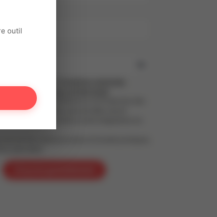
il
e outil
se
ant, tu acceptes nos
Conditions générales
et notre
Politique de confidentialité
,
t au Règlement Général sur la Protection des
PD). Tes informations personnelles seront
s le respect de tes droits et de la législation en
 recevoir les communications (Conseils pratiques,
fres spéciales)
S'inscrire gratuitement