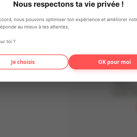
Nous respectons ta vie privée !
Adresse ema
ccord, nous pouvons optimiser ton expérience et améliorer notr
 réponde au mieux à tes attentes.
Mot de pas
ur toi ?
En t'inscriv
d'utilisation
Je choisis
OK pour moi
conformémen
Données (RG
traitées dan
vigueur.
Je souhaite
Articles, Of