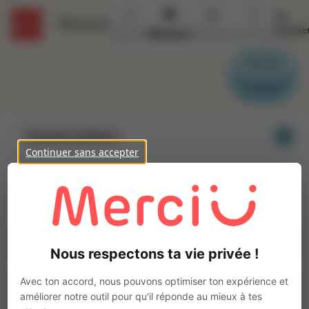
Se
Missions
connec
Accueil
Missions
Secteurs
Contact
Parrain
Candidat
...
Chercher et filtrer
Continuer sans accepter
Nous respectons ta vie privée !
Avec ton accord, nous pouvons optimiser ton expérience et
améliorer notre outil pour qu'il réponde au mieux à tes