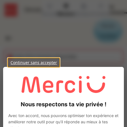
Se
Détails
connecte
Accueil
Missions
Secteurs
Contact
Parrain
Candidat
Cette offre n'est plus disponible
Continuer sans accepter
Usineur H/F
Ajo
Intérim
Autre
Nous respectons ta vie privée !
Beaune
(
21200
)
Pas de télétravail
Avec ton accord, nous pouvons optimiser ton expérience et
améliorer notre outil pour qu'il réponde au mieux à tes
La mission d'intérim