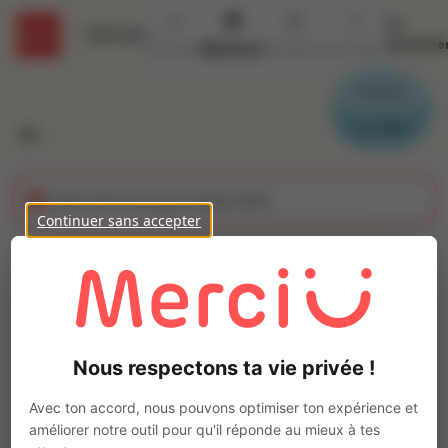
Se
Détails
connecte
Accueil
Missions
Secteurs
Contact
Parrain
Candidat
Cette offre n'est plus disponible
Continuer sans accepter
TUYAUTEUR/MONTEUR
NUCLEAIRE (H/F)
Ajo
Intérim
Nous respectons ta vie privée !
Autre
Nogent-sur-Seine
(
10400
)
Avec ton accord, nous pouvons optimiser ton expérience et
Pas de télétravail
améliorer notre outil pour qu'il réponde au mieux à tes