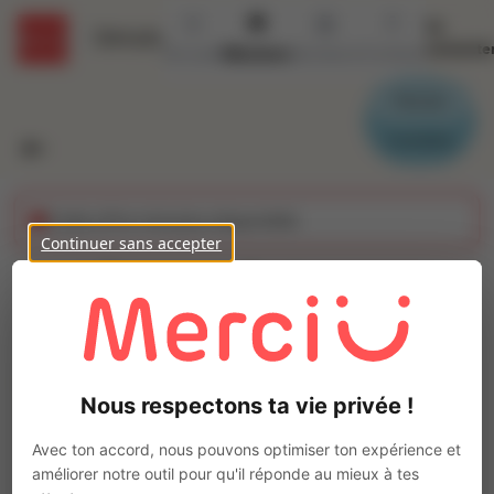
Se
Détails
connecte
Accueil
Missions
Secteurs
Contact
Parrain
Candidat
Cette offre n'est plus disponible
Continuer sans accepter
Tourneur Fraiseur
(H/F)
Ajo
Intérim
Nous respectons ta vie privée !
Autre
Saint-Étienne-du-Bois
(
01370
)
Avec ton accord, nous pouvons optimiser ton expérience et
Pas de télétravail
améliorer notre outil pour qu'il réponde au mieux à tes