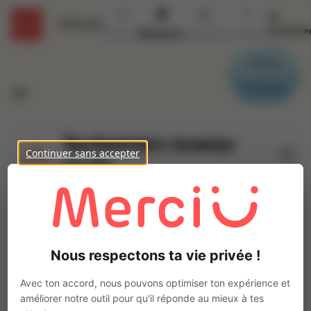
Se
Détails
connecte
Accueil
Missions
Secteurs
Contact
Parrain
Candidat
Technicien reseau
Continuer sans accepter
(H/F)
Ajo
INTERACTION ROUEN
Intérim
Services Techniques
Nous respectons ta vie privée !
Crosville-la-Vieille
(
27110
)
3 à 5 ans
Avec ton accord, nous pouvons optimiser ton expérience et
Pas de télétravail
améliorer notre outil pour qu'il réponde au mieux à tes