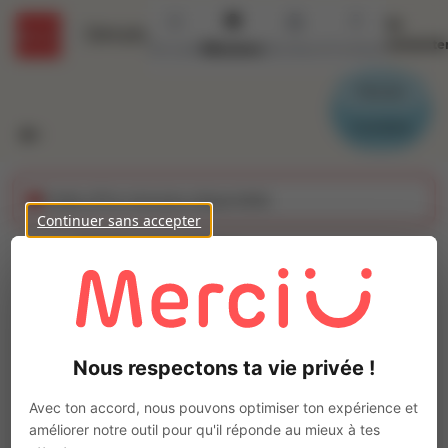
Se
Détails
connecte
Accueil
Missions
Secteurs
Contact
Parrain
Candidat
Cette offre n'est plus disponible
Continuer sans accepter
TECHNICIEN
PNEUMATIQUE (H/F)
Ajo
Intérim
Nous respectons ta vie privée !
Autre
Chilly-Mazarin
(
91380
)
Avec ton accord, nous pouvons optimiser ton expérience et
Pas de télétravail
améliorer notre outil pour qu'il réponde au mieux à tes