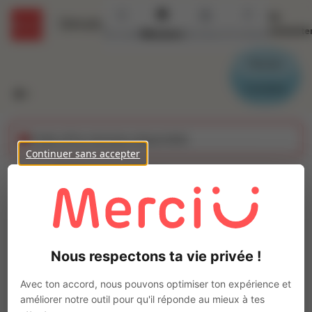
Se
Détails
connecte
Accueil
Missions
Secteurs
Contact
Parrain
Candidat
Cette offre n'est plus disponible
Continuer sans accepter
TECHNICIEN
INSTALLATEUR (H/F)
Ajo
Intérim
Nous respectons ta vie privée !
Autre
Douai
(
59500
)
Avec ton accord, nous pouvons optimiser ton expérience et
Pas de télétravail
améliorer notre outil pour qu'il réponde au mieux à tes