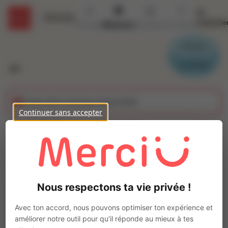
Se
Détails
connecte
Accueil
Missions
Secteurs
Contact
Parrain
Candidat
Cette offre n'est plus disponible
Continuer sans accepter
TECHNICIEN DE
MAINTENANCE (H/F)
Ajo
Intérim
Nous respectons ta vie privée !
Autre
Rieux
(
56350
)
Avec ton accord, nous pouvons optimiser ton expérience et
Pas de télétravail
améliorer notre outil pour qu'il réponde au mieux à tes