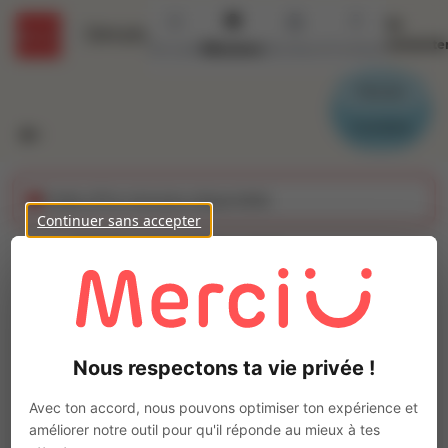
Se
Détails
connecte
Accueil
Missions
Secteurs
Contact
Parrain
Candidat
Cette offre n'est plus disponible
Continuer sans accepter
TECHNICIEN DE
MAINTENANCE H/F
Ajo
Intérim
Nous respectons ta vie privée !
Autre
Château-Gontier-sur-Mayenne
(
53200
)
Avec ton accord, nous pouvons optimiser ton expérience et
Pas de télétravail
améliorer notre outil pour qu'il réponde au mieux à tes