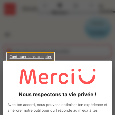
Se
Détails
connecte
Accueil
Missions
Secteurs
Contact
Parrain
Candidat
Cette offre n'est plus disponible
Continuer sans accepter
Serveur traiteur (H/F)
Ajo
Intérim
Autre
Nous respectons ta vie privée !
Dijon
(
21000
)
Pas de télétravail
Avec ton accord, nous pouvons optimiser ton expérience et
améliorer notre outil pour qu'il réponde au mieux à tes
La mission d'intérim