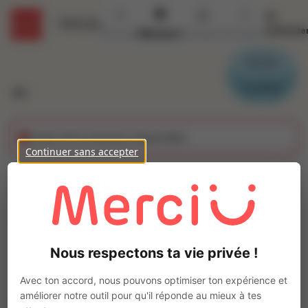
Se
Détails
connecte
Accueil
Missions
Secteurs
Contact
Parrain
Candidat
Cette offre n'est plus disponible
Continuer sans accepter
SERVEUR H/F
Ajo
Intérim
Autre
Nous respectons ta vie privée !
Carhaix-Plouguer
(
29270
)
Pas de télétravail
Avec ton accord, nous pouvons optimiser ton expérience et
améliorer notre outil pour qu'il réponde au mieux à tes
La mission d'intérim