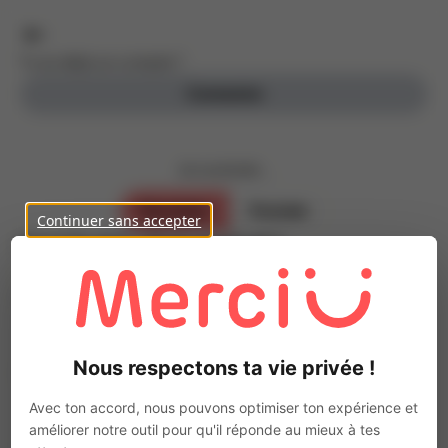
Tu as déjà un compte ?
Connexion
Je souhaite ...
Parrainer
Postuler
Continuer sans accepter
Inscris-toi, c’est gratuit !
Parraine des personnes de ton entourage
Prénom
Nous respectons ta vie privée !
Nom
Avec ton accord, nous pouvons optimiser ton expérience et
améliorer notre outil pour qu'il réponde au mieux à tes