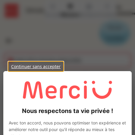
Se
Détails
connecte
Accueil
Missions
Secteurs
Contact
Parrain
Candidat
Cette offre n'est plus disponible
Continuer sans accepter
Responsable d'equipe
(H/F)
Ajo
INTERACTION DOL DE BRETAGNE
Nous respectons ta vie privée !
Intérim
Autre
Avec ton accord, nous pouvons optimiser ton expérience et
Saint-Georges-de-Gréhaigne
(
35610
)
améliorer notre outil pour qu'il réponde au mieux à tes
1 à 2 ans