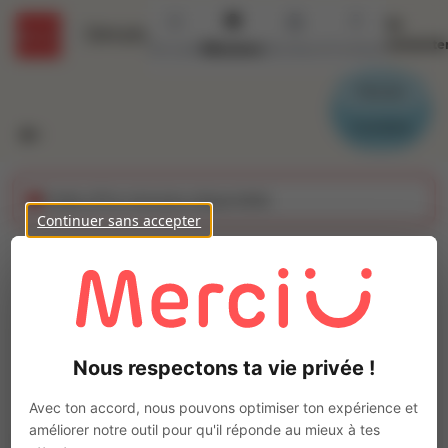
Se
Détails
connecte
Accueil
Missions
Secteurs
Contact
Parrain
Candidat
Cette offre n'est plus disponible
Continuer sans accepter
REPARATEUR (H/F)
Ajo
Intérim
Autre
Nous respectons ta vie privée !
Loon-Plage
(
59279
)
Pas de télétravail
Avec ton accord, nous pouvons optimiser ton expérience et
améliorer notre outil pour qu'il réponde au mieux à tes
La mission d'intérim