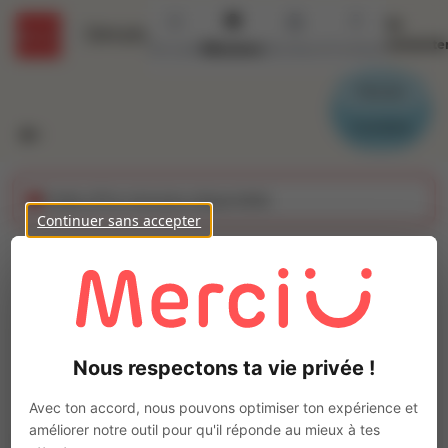
Se
Détails
connecte
Accueil
Missions
Secteurs
Contact
Parrain
Candidat
Cette offre n'est plus disponible
Continuer sans accepter
Receptionniste (H/F)
Ajo
Intérim
Autre
Nous respectons ta vie privée !
Narbonne
(
11100
)
Pas de télétravail
Avec ton accord, nous pouvons optimiser ton expérience et
améliorer notre outil pour qu'il réponde au mieux à tes
La mission d'intérim