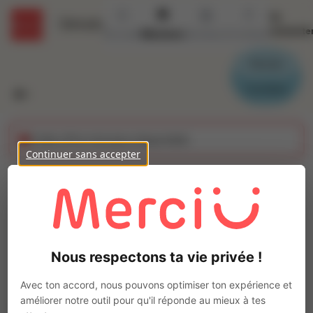
Se
Détails
connecte
Accueil
Missions
Secteurs
Contact
Parrain
Candidat
Cette offre n'est plus disponible
Continuer sans accepter
Réceptionnaire (H/F)
Ajo
Intérim
Autre
Nous respectons ta vie privée !
Saint-Quentin-Fallavier
(
38070
)
Pas de télétravail
Avec ton accord, nous pouvons optimiser ton expérience et
améliorer notre outil pour qu'il réponde au mieux à tes
La mission d'intérim