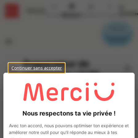
Se
Détails
connecte
Accueil
Missions
Secteurs
Contact
Parrain
Candidat
Preparateur de
Continuer sans accepter
commandes (H/F)
Ajo
INTERACTION MONTAIGU
Intérim
Autre
Nous respectons ta vie privée !
Chavagnes-en-Paillers
(
85250
)
1 à 2 ans
Avec ton accord, nous pouvons optimiser ton expérience et
Pas de télétravail
améliorer notre outil pour qu'il réponde au mieux à tes