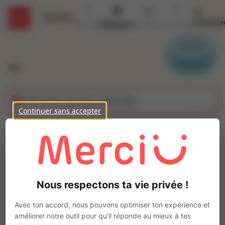
Se
Détails
connecte
Accueil
Missions
Secteurs
Contact
Parrain
Candidat
Cette offre n'est plus disponible
Continuer sans accepter
Preparateur de
commandes (H/F)
Ajo
Intérim
Nous respectons ta vie privée !
Autre
Morannes sur Sarthe-Daumeray
(
49640
)
Avec ton accord, nous pouvons optimiser ton expérience et
Pas de télétravail
améliorer notre outil pour qu'il réponde au mieux à tes