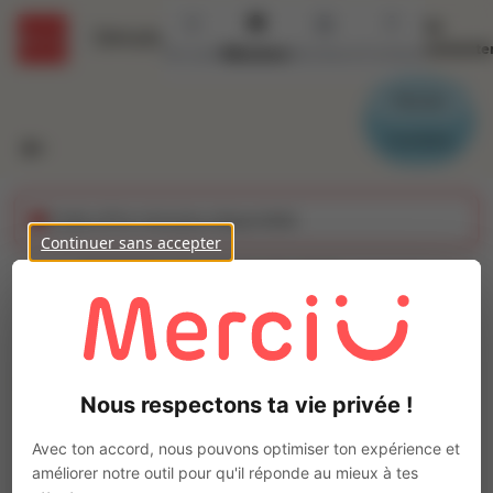
Se
Détails
connecte
Accueil
Missions
Secteurs
Contact
Parrain
Candidat
Cette offre n'est plus disponible
Continuer sans accepter
PREPARATEUR DE
COMMANDES (H/F)
Ajo
Intérim
Nous respectons ta vie privée !
Autre
Bain-de-Bretagne
(
35470
)
Avec ton accord, nous pouvons optimiser ton expérience et
Entre
22
k€ et
25
k€
améliorer notre outil pour qu'il réponde au mieux à tes
Pas de télétravail