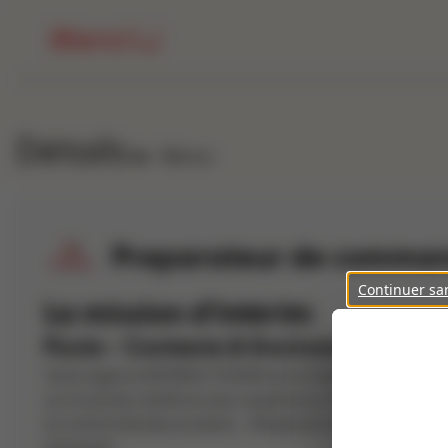
Détails
Retour
Preparateur de comman
Continuer sa
La mission d'intérim
Poste - Contexte & Environnement
Votre agence INTERACTION Brive la Gaillarde recrute po
sur le secteur de Brive avec expérience. Votre mission: -
la conformité des produits, - Respecter strictement les r