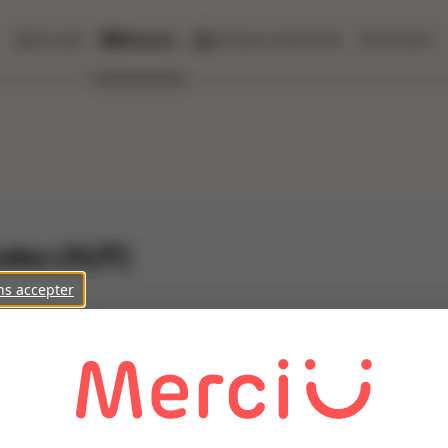
Accueil
Missions
Secteurs d'activité
Contact
des (H/F)
ns accepter
ur l'un de ses clients, un préparateur de commandes agro alim
 Préparer les commandes selon les bons fournis, - Contrôler la q
ègles d'hygiène et de sécurité, - Participer à la bonne organisa