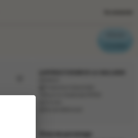
Se connecter
Parrain
Candidat
INTERACTION BRIVE-LA-GAILLARDE
Intérim
Ajouter aux favoris
Production Industrielle
Brive-la-Gaillarde
(
19100
)
1 à 2 ans
Pas de télétravail
entaire,
ualité et
tion de
Prime de parrainage