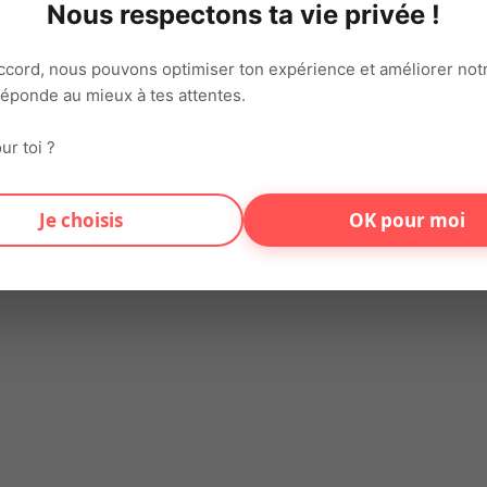
Nous respectons ta vie privée !
il physique et en environnement froid Une première expérience 
ccord, nous pouvons optimiser ton expérience et améliorer notr
 réponde au mieux à tes attentes.
ur toi ?
on connecte chaque jour talents et entreprises sur tout le territ
varié et motivant.
Je choisis
OK pour moi
s