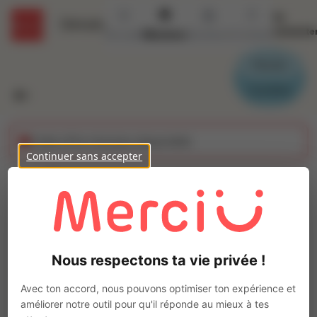
Se
Détails
connecte
Accueil
Missions
Secteurs
Contact
Parrain
Candidat
Cette offre n'est plus disponible
Continuer sans accepter
Préparateur de
commandes C1 SURGELÉ
Ajo
(H/F)
Nous respectons ta vie privée !
Intérim
Autre
Avec ton accord, nous pouvons optimiser ton expérience et
améliorer notre outil pour qu'il réponde au mieux à tes
Juvisy-sur-Orge
(
91260
)