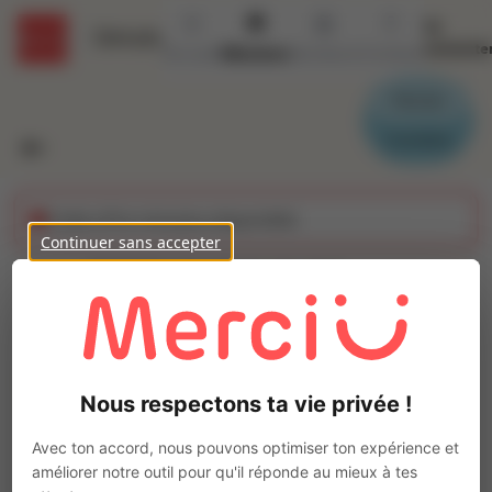
Se
Détails
connecte
Accueil
Missions
Secteurs
Contact
Parrain
Candidat
Cette offre n'est plus disponible
Continuer sans accepter
PREPARATEUR DE
COMMANDE
Ajo
Intérim
Nous respectons ta vie privée !
Autre
Pons
(
17800
)
Avec ton accord, nous pouvons optimiser ton expérience et
Pas de télétravail
améliorer notre outil pour qu'il réponde au mieux à tes