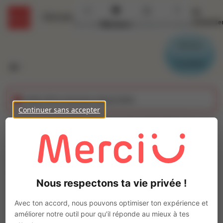
Se
Détails
connecte
Accueil
Missions
Secteurs
Contact
Parrain
Candidat
Cette offre n'est plus disponible
Continuer sans accepter
POSEUR D'ADHESIF
(H/F)
Ajo
Intérim
Nous respectons ta vie privée !
Autre
Montaigu-Vendée
(
85600
)
Avec ton accord, nous pouvons optimiser ton expérience et
Pas de télétravail
améliorer notre outil pour qu'il réponde au mieux à tes