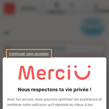
Se
Détails
connecte
Accueil
Missions
Secteurs
Contact
Parrain
Candidat
Cette offre n'est plus disponible
Continuer sans accepter
Poinconneur (H/F)
Ajo
Intérim
Autre
Nous respectons ta vie privée !
Vaux-le-Pénil
(
77000
)
Pas de télétravail
Avec ton accord, nous pouvons optimiser ton expérience et
améliorer notre outil pour qu'il réponde au mieux à tes
La mission d'intérim