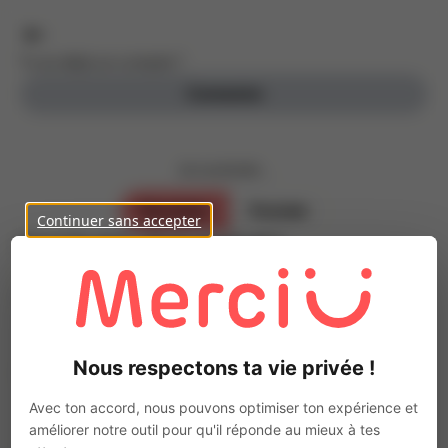
Tu as déjà un compte ?
Connexion
Je souhaite ...
Parrainer
Postuler
Continuer sans accepter
Inscris-toi, c’est gratuit !
Parraine des personnes de ton entourage
Prénom
Nous respectons ta vie privée !
Nom
Avec ton accord, nous pouvons optimiser ton expérience et
améliorer notre outil pour qu'il réponde au mieux à tes