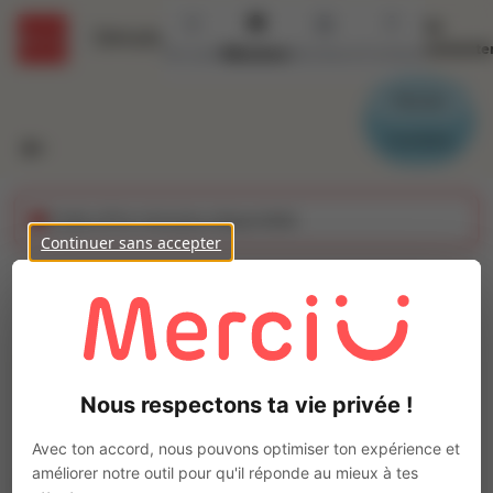
Se
Détails
connecte
Accueil
Missions
Secteurs
Contact
Parrain
Candidat
Cette offre n'est plus disponible
Continuer sans accepter
Plaquiste (H/F)
Ajo
Intérim
Autre
Nous respectons ta vie privée !
CHERBOURG EN COTENTIN
(
50100
)
Pas de télétravail
Avec ton accord, nous pouvons optimiser ton expérience et
améliorer notre outil pour qu'il réponde au mieux à tes
La mission d'intérim