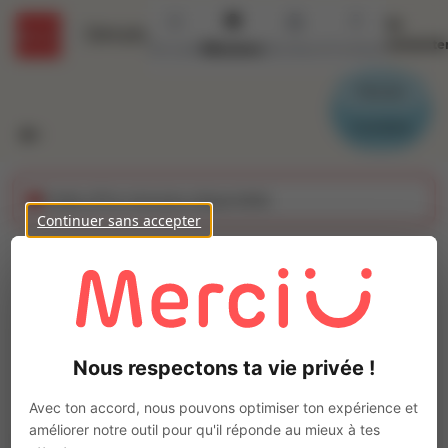
Se
Détails
connecte
Accueil
Missions
Secteurs
Contact
Parrain
Candidat
Cette offre n'est plus disponible
Continuer sans accepter
Plaquiste (H/F)
Ajo
Intérim
Autre
Nous respectons ta vie privée !
Quévert
(
22100
)
Pas de télétravail
Avec ton accord, nous pouvons optimiser ton expérience et
améliorer notre outil pour qu'il réponde au mieux à tes
La mission d'intérim