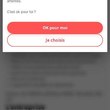
attentes.
INTERACTION Chalons-en-Campagne recherche pour
le compte de son client, une entreprise spécialisée dans
C’est ok pour toi ?
les travaux de peinture intérieure et extérieure, un
peintre (H/F) en contrat intérim. Le/la candidat-e
OK pour moi
retenu-e sera en charge de préparer les surfaces à
peindre, appliquer les couches de peinture et réaliser
Je choisis
des finitions soignées. Vos missions :
Préparer les surfaces (décapage, ponçage, etc.)
Appliquer les couches de peinture, vernis ou laques
Réaliser les finitions et les retouches nécessaires
Veiller à la propreté du poste de travail
Expérience dans le domaine de la peinture
Précision et minutie
Capacité à travailler en autonomie
Salaire : de 11.88EUR à 12EUR par HEURE + Mutuelles, IFM,
CET
L'entreprise