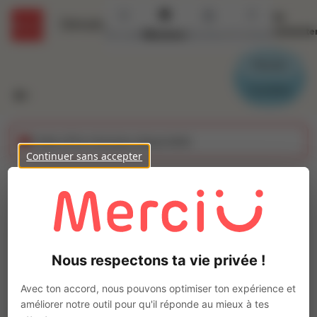
Se
Détails
connecte
Accueil
Missions
Secteurs
Contact
Parrain
Candidat
Cette offre n'est plus disponible
Continuer sans accepter
Peintre façadier (H/F)
Ajo
Intérim
Autre
Nous respectons ta vie privée !
Les Sables-d'Olonne
(
85100
)
Pas de télétravail
Avec ton accord, nous pouvons optimiser ton expérience et
améliorer notre outil pour qu'il réponde au mieux à tes
La mission d'intérim