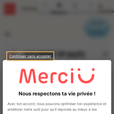
Se
Détails
connecte
Accueil
Missions
Secteurs
Contact
Parrain
Candidat
OUVRIER TP (H/F)
Continuer sans accepter
Ajo
INTERACTION SAUMUR
Intérim
Travaux et Chantier
Saumur
(
49400
)
Nous respectons ta vie privée !
1 à 2 ans
Pas de télétravail
Avec ton accord, nous pouvons optimiser ton expérience et
La mission d'intérim
améliorer notre outil pour qu'il réponde au mieux à tes