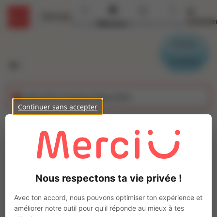
Se
Détails
connecte
Accueil
Missions
Secteurs
Contact
Parrain
Candidat
Cette offre n'est plus disponible
Continuer sans accepter
Ouvrier polyvalent de
production (H/F)
Ajo
INTERACTION CHARTRES
Nous respectons ta vie privée !
Intérim
Autre
Avec ton accord, nous pouvons optimiser ton expérience et
Lucé
(
28110
)
améliorer notre outil pour qu'il réponde au mieux à tes
Moins d'1 an