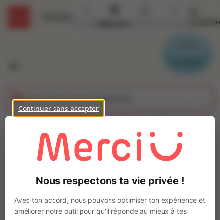
Se
Détails
connecte
Accueil
Missions
Secteurs
Contact
Parrain
Candidat
Cette offre n'est plus disponible
Continuer sans accepter
OUVRIER DECOUPE
(H/F)
Ajo
Intérim
Nous respectons ta vie privée !
Autre
Sainte-Eanne
(
79800
)
Avec ton accord, nous pouvons optimiser ton expérience et
Pas de télétravail
améliorer notre outil pour qu'il réponde au mieux à tes