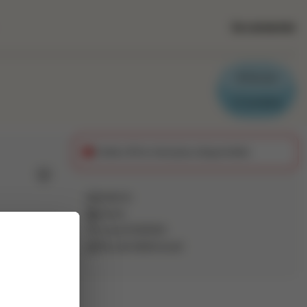
Se connecter
Parrain
Candidat
Cette offre n'est plus disponible
Ajouter aux favoris
Intérim
Autre
Laval
(
53000
)
idage(
Pas de télétravail
sant un
r un
 de poste
eront toute