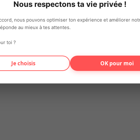
Nous respectons ta vie privée !
agés, rigoureux et respectueux des valeurs et des exigences du
de sécurité Contactez-nous au 02.43.02.24.24 Salaire : de 12.31
ccord, nous pouvons optimiser ton expérience et améliorer notr
 réponde au mieux à tes attentes.
on connecte chaque jour talents et entreprises sur tout le territ
ur toi ?
varié et motivant.
Je choisis
OK pour moi
s