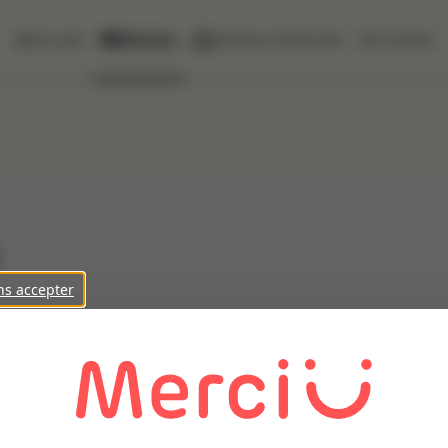
Accueil
Missions
Secteurs d'activité
Contact
ns accepter
écialiste dans la transformation de volailles, un Opérateur Br
lailles pour garantir leur conformité. -Réaliser le bridage en po
plumé et éviscéré. Environnement du poste : Station debout, pou
t des règles d'hygiène et de sécurité. Horaires de travail : Prise
gnez une équipe dynamique où votre précision et votre rigueur f