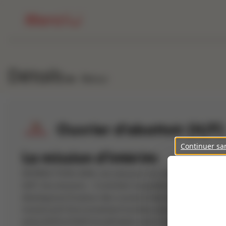
Détails
Retour
Ouvrier d'abattoir (H/F)
Continuer sa
La mission d'intérim
INTERACTION LAVAL recrute pour son client, leader et sp
H/F). Vos missions : -Contrôler la qualité visuelle des vo
élastique en 8 autour des cuisses et des ailes du poulet 
travail actif. Environnement humide, avec un strict respec
entre 4h35 et 5h05 (modifiables selon l'activité). Rejoi