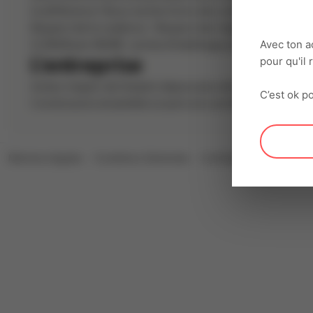
la différence ! Nous recherchons des collaborateurs eng
Respect de la cadence - Respect des règles d'hygiène et 
Avec ton a
12.31EUR par HEURE + prime d'habillage, prime de froid
pour qu'il
L'entreprise
Acteur majeur de l'emploi depuis plus de 30 ans, Interacti
C’est ok po
Construisons ensemble un parcours professionnel riche, 
Mentions légales
Conditions Générales
Confidentialité
Cookie