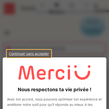
Se
Détails
connecte
Accueil
Missions
Secteurs
Contact
Parrain
Candidat
Cette offre n'est plus disponible
Continuer sans accepter
Ouvrier d'abattoir
(H/F)
Ajo
INTERACTION LAVAL
Nous respectons ta vie privée !
Intérim
Autre
Avec ton accord, nous pouvons optimiser ton expérience et
Laval
(
53000
)
améliorer notre outil pour qu'il réponde au mieux à tes
Moins d'1 an