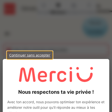
Se
Détails
connecte
Accueil
Missions
Secteurs
Contact
Parrain
Candidat
Cette offre n'est plus disponible
Continuer sans accepter
Ouvrier charcutier-
traiteur (H/F)
Ajo
Intérim
Nous respectons ta vie privée !
Autre
Pontorson
(
50170
)
Avec ton accord, nous pouvons optimiser ton expérience et
Pas de télétravail
améliorer notre outil pour qu'il réponde au mieux à tes