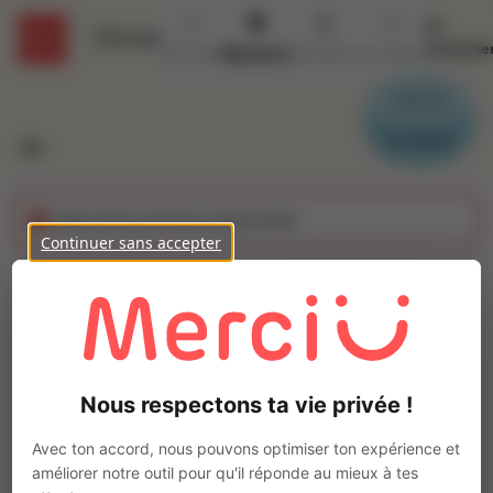
Se
Détails
connecte
Accueil
Missions
Secteurs
Contact
Parrain
Candidat
Cette offre n'est plus disponible
Continuer sans accepter
Ouvrier agro
alimentaire (H/F)
Ajo
Intérim
Nous respectons ta vie privée !
Autre
Sainte-Eanne
(
79800
)
Avec ton accord, nous pouvons optimiser ton expérience et
Pas de télétravail
améliorer notre outil pour qu'il réponde au mieux à tes