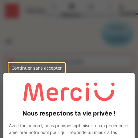
Se
Détails
connecte
Accueil
Missions
Secteurs
Contact
Parrain
Candidat
Cette offre n'est plus disponible
Continuer sans accepter
Ouvrier agro
alimentaire (H/F)
Ajo
Intérim
Nous respectons ta vie privée !
Autre
Brive-la-Gaillarde
(
19100
)
Avec ton accord, nous pouvons optimiser ton expérience et
Pas de télétravail
améliorer notre outil pour qu'il réponde au mieux à tes