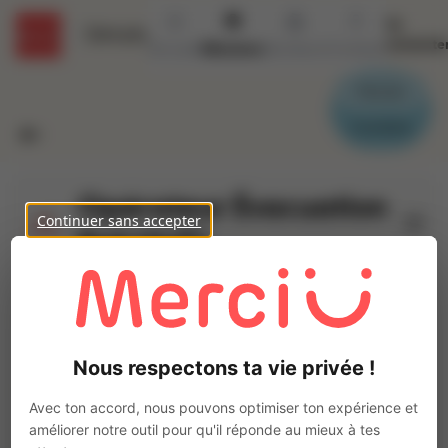
Se
Détails
connecte
Accueil
Missions
Secteurs
Contact
Parrain
Candidat
Opérateur Évacuation
Continuer sans accepter
Rail (H/F)
Ajo
INTERACTION AVRANCHES
Intérim
Autre
Nous respectons ta vie privée !
Roncey
(
50210
)
1 à 2 ans
Avec ton accord, nous pouvons optimiser ton expérience et
Pas de télétravail
améliorer notre outil pour qu'il réponde au mieux à tes