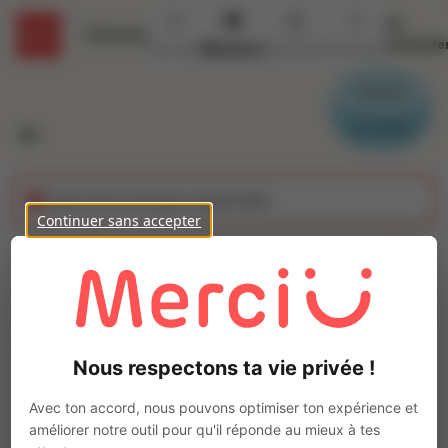
Se
Détails
connecte
Accueil
Missions
Secteurs
Contact
Parrain
Candidat
Cette offre n'est plus disponible
Continuer sans accepter
Operateur de
production (H/F)
Ajo
Intérim
Nous respectons ta vie privée !
Autre
Feuquières-en-Vimeu
(
80210
)
Avec ton accord, nous pouvons optimiser ton expérience et
Pas de télétravail
améliorer notre outil pour qu'il réponde au mieux à tes