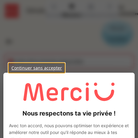
Se
Détails
connecte
Accueil
Missions
Secteurs
Contact
Parrain
Candidat
Cette offre n'est plus disponible
Continuer sans accepter
Operateur de
production (H/F)
Ajo
INTERACTION CHÂTEAUBRIANT
Nous respectons ta vie privée !
Intérim
Autre
Avec ton accord, nous pouvons optimiser ton expérience et
Châteaubriant
(
44110
)
améliorer notre outil pour qu'il réponde au mieux à tes
Moins d'1 an