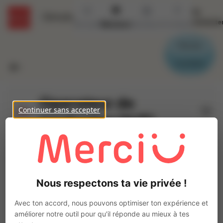
Se
Détails
connecte
Accueil
Missions
Secteurs
Contact
Parrain
Candidat
Operateur de
Continuer sans accepter
production (H/F)
Ajo
INTERACTION BEAUCAIRE
Intérim
Autre
Nous respectons ta vie privée !
Remoulins
(
30210
)
3 à 5 ans
Avec ton accord, nous pouvons optimiser ton expérience et
Pas de télétravail
améliorer notre outil pour qu'il réponde au mieux à tes