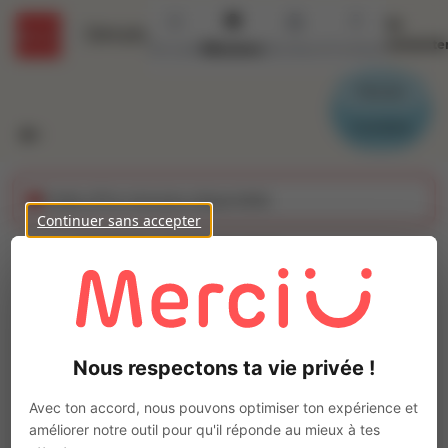
Se
Détails
connecte
Accueil
Missions
Secteurs
Contact
Parrain
Candidat
Cette offre n'est plus disponible
Continuer sans accepter
OPERATEUR DE
PRODUCTION (H/F)
Ajo
Intérim
Nous respectons ta vie privée !
Autre
Trélivan
(
22100
)
Avec ton accord, nous pouvons optimiser ton expérience et
Pas de télétravail
améliorer notre outil pour qu'il réponde au mieux à tes