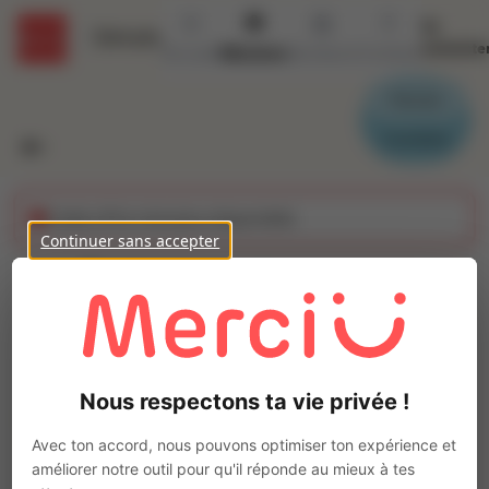
Se
Détails
connecte
Accueil
Missions
Secteurs
Contact
Parrain
Candidat
Cette offre n'est plus disponible
Continuer sans accepter
Opérateur de
production Abattoir
Ajo
(H/F)
Nous respectons ta vie privée !
Intérim
Autre
Avec ton accord, nous pouvons optimiser ton expérience et
améliorer notre outil pour qu'il réponde au mieux à tes
Soullans
(
85300
)