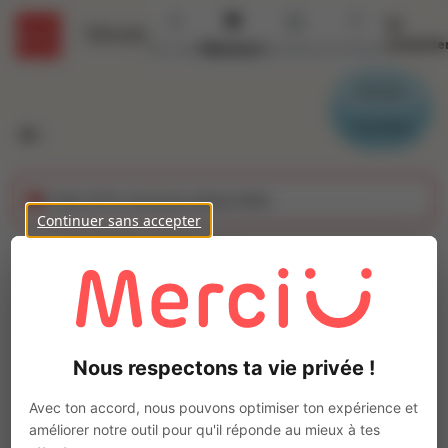
Se
Détails
connecte
Accueil
Missions
Secteurs
Contact
Parrain
Candidat
Cette offre n'est plus disponible
Continuer sans accepter
OPERATEUR
CONDITIONNEMENT
Ajo
JOURNEE (H/F)
Nous respectons ta vie privée !
Intérim
Autre
Avec ton accord, nous pouvons optimiser ton expérience et
améliorer notre outil pour qu'il réponde au mieux à tes
Louverné
(
53950
)