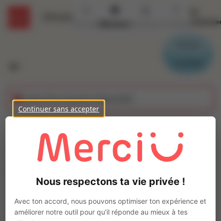
Se
Détails
connecte
Accueil
Missions
Secteurs
Contact
Parrain
Candidat
Cette offre n'est plus disponible
Continuer sans accepter
Opérateur Commande
Numérique (H/F)
Ajo
Intérim
Nous respectons ta vie privée !
Autre
Rosières-près-Troyes
(
10430
)
Avec ton accord, nous pouvons optimiser ton expérience et
Pas de télétravail
améliorer notre outil pour qu'il réponde au mieux à tes