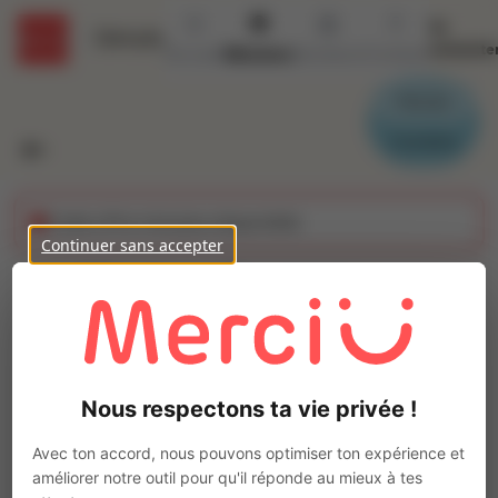
Se
Détails
connecte
Accueil
Missions
Secteurs
Contact
Parrain
Candidat
Cette offre n'est plus disponible
Continuer sans accepter
Monteur Electricien
nucléaire (H/F)
Ajo
Intérim
Nous respectons ta vie privée !
Autre
Flamanville
(
50340
)
Avec ton accord, nous pouvons optimiser ton expérience et
Pas de télétravail
améliorer notre outil pour qu'il réponde au mieux à tes