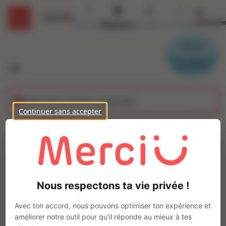
Se
Détails
connecte
Accueil
Missions
Secteurs
Contact
Parrain
Candidat
Cette offre n'est plus disponible
Continuer sans accepter
Monteur Chantier
(H/F)
Ajo
Intérim
Nous respectons ta vie privée !
Autre
Montélimar
(
26200
)
Avec ton accord, nous pouvons optimiser ton expérience et
Pas de télétravail
améliorer notre outil pour qu'il réponde au mieux à tes